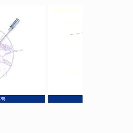
水莲®-SGN单腔取卵针