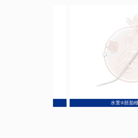
水萱®胚胎移植导管