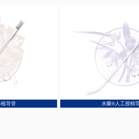
水蘭®人工授精导管