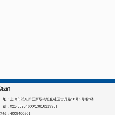
系我们
址：上海市浦东新区新场镇坦直社区古丹路18号4号楼2楼
：021-38954600/13818219951
线：4008400501