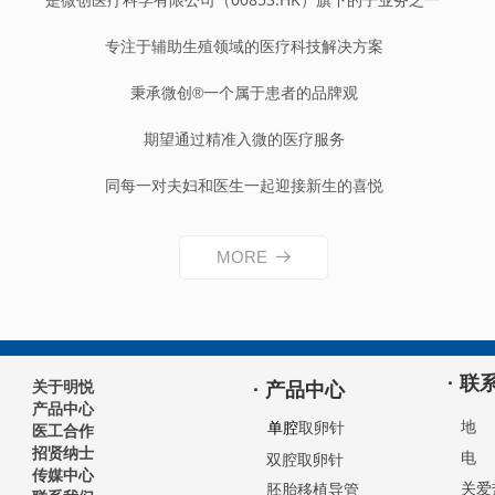
专注于辅助生殖领域的医疗科技解决方案
秉承微创
一个属于患者的品牌观
®
期望通过精准入微的医疗服务
同每一对夫妇和医生一起迎接新生的喜悦
MORE
뀠
· 联
关于明悦
· 产品中心
产品中心
单腔
针
地 
取卵
医工合作
招贤纳士
电 话
双腔取卵针
传媒中心
关爱热
胚胎移植导管