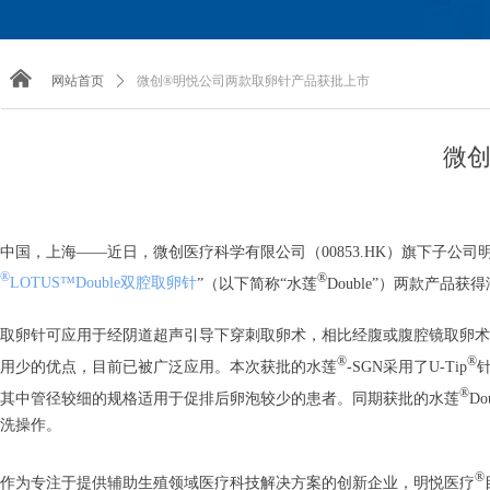
낀
网站首页
ꄲ
微创®明悦公司两款取卵针产品获批上市
微创
中国，上海——近日，微创医疗科学有限公司（00853.HK）旗下子公司
®
®
LOTUS™Double双腔取卵针
”（以下简称“水莲
Double”）两款产
取卵针可应用于经阴道超声引导下穿刺取卵术，相比经腹或腹腔镜取卵术
®
®
用少的优点，目前已被广泛应用。本次获批的水莲
-SGN采用了U-Tip
®
其中管径较细的规格适用于促排后卵泡较少的患者。同期获批的水莲
D
洗操作。
®
作为专注于提供辅助生殖领域医疗科技解决方案的创新企业，明悦医疗